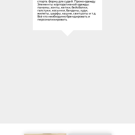
спорта. Форму для судей. Промо-одежду.
Элементы корпоративной одежды:
панамы, зонты, кепки, бейсболки,
галстуки, косынки, банданы, худи,
жилеты, шарфы, кашне, свитшоты и т.д.
Всё что необходимо брендировать и
персонализировать.