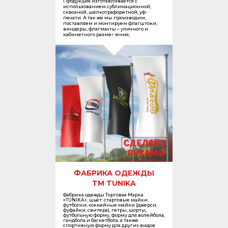
Продукция изготавливается с
использованием сублимационной,
сквозной, шёлкотрафоретной, уф-
печати. А так же мы производим,
поставляем и монтируем флагштоки,
виндеры, флагмачты – уличного и
кабинетного размещения;
ФАБРИКА ОДЕЖДЫ
TM TUNIKA
Фабрика одежды Торговая Марка
«TUNIKA», шьёт: стартовые майки,
футболки, хоккейные майки (джерси,
фуфайки, свитера), гетры, шорты,
футбольную форму, форму для волейбола,
гандбола и баскетбола, а также
спортивную форму для других видов